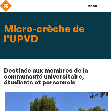
Aller
Navigation
Accès
Connexion
Menu
au
directs
contenu
Micro-crèche de
l'UPVD
Destinée aux membres de la
communauté universitaire,
étudiants et personnels