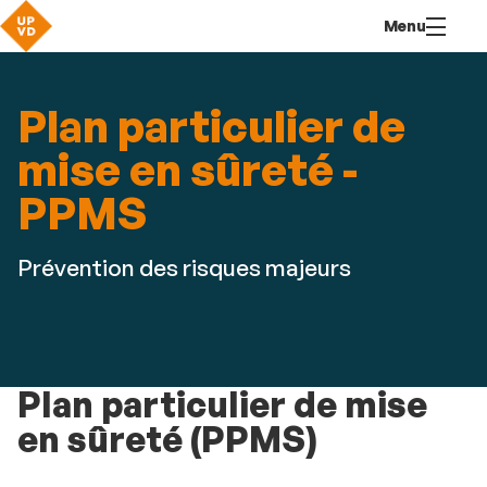
Aller
Navigation
Accès
Connexion
Menu
au
directs
contenu
Plan particulier de
mise en sûreté -
PPMS
Prévention des risques majeurs
Plan particulier de mise
en sûreté (
PPMS)