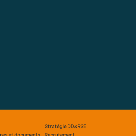
Stratégie DD&RSE
ires et documents
Recrutement