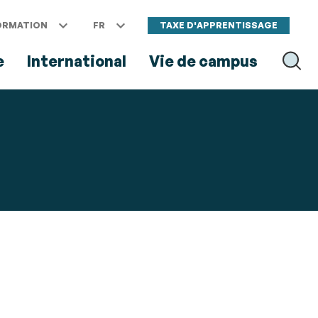
ORMATION
FR
TAXE D'APPRENTISSAGE
e
International
Vie de campus
RECH