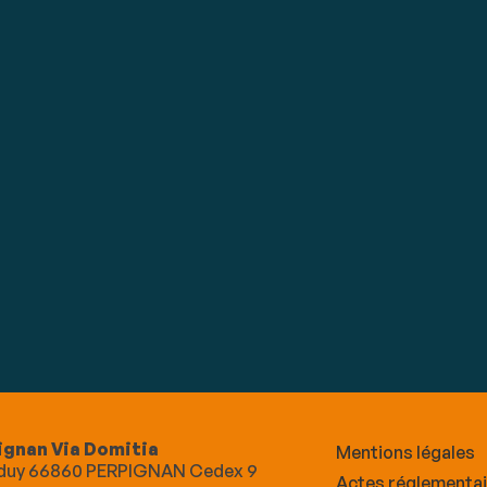
ignan Via Domitia
Mentions légales
Alduy 66860 PERPIGNAN Cedex 9
Actes réglementa