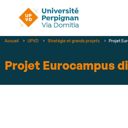
Vous
Accueil
UPVD
Stratégie et grands projets
Projet Eu
êtes
ici :
Projet Eurocampus di