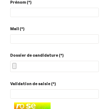
Prénom (*)
Mail (*)
Dossier de candidature (*)
Champ
Validation de saisie (*)
pour
les
robots.
Si
vous