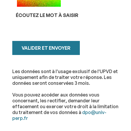
êtes
humains,
ÉCOUTEZ LE MOT À SAISIR
merci
de
le
laisser
vide.
Les données sont à l'usage exclusif de l'UPVD et
uniquement afin de traiter votre réponse. Les
données seront conservées 3 mois.
Vous pouvez accéder aux données vous
concernant, les rectifier, demander leur
effacement ou exercer votre droit à la limitation
du traitement de vos données à
dpo@univ-
perp.fr