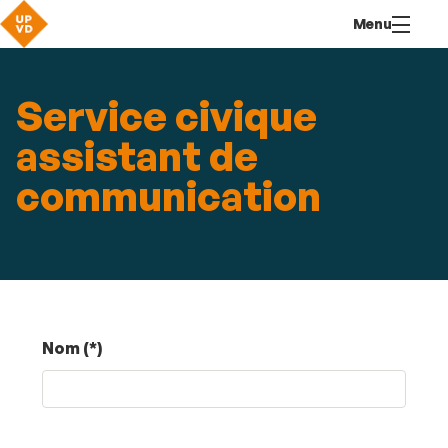
Aller
Navigation
Accès
Connexion
Menu
au
directs
contenu
Service civique
assistant de
communication
Nom (*)