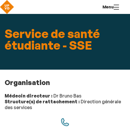
Aller
Navigation
Accès
Connexion
Menu
au
directs
contenu
Service de santé
étudiante - SSE
Organisation
Médecin directeur :
Dr
Bruno Bas
Structure(s) de rattachement :
Direction générale
des services