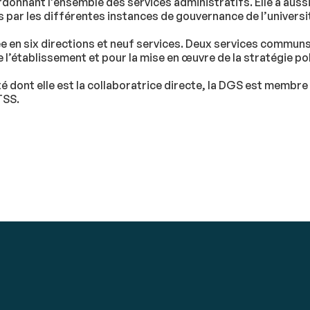
rdonnant l’ensemble des services administratifs. Elle a auss
ées par les différentes instances de gouvernance de l’universi
ée en six directions et neuf services. Deux services commun
l’établissement et pour la mise en œuvre de la stratégie poli
té dont elle est la collaboratrice directe, la DGS est membre
TSS.