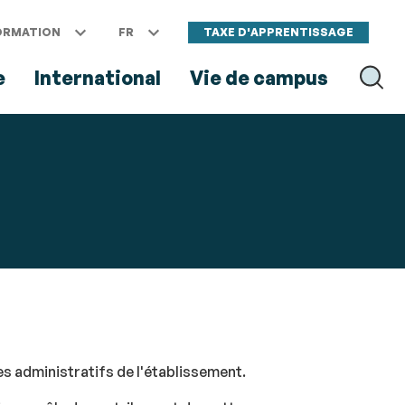
ORMATION
FR
TAXE D'APPRENTISSAGE
e
International
Vie de campus
RECH
es administratifs de l'établissement.