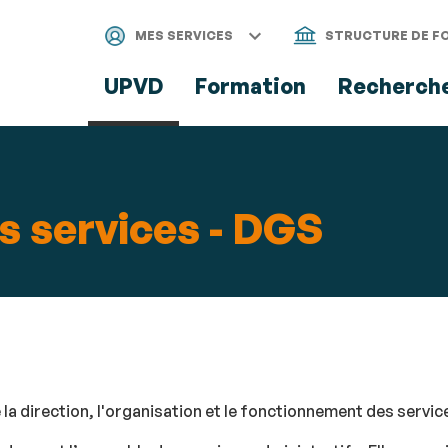
Aller
Navigation
Accès
Connexion
au
directs
MES SERVICES
STRUCTURE DE F
contenu
UPVD
Formation
Recherch
s services - DGS
la direction, l'organisation et le fonctionnement des servic