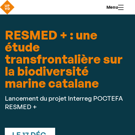
Aller
Navigation
Accès
Connexion
Menu
au
directs
contenu
RESMED + : une
étude
transfrontalière sur
la biodiversité
marine catalane
Lancement du projet Interreg POCTEFA
RESMED +
LE 17 DÉC.