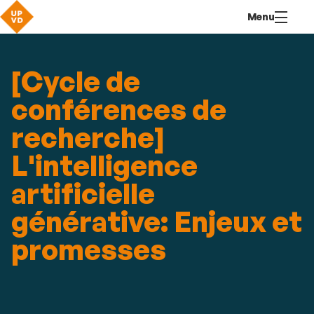
Aller
Navigation
Accès
Connexion
Menu
au
directs
contenu
[Cycle de
conférences de
recherche]
L'intelligence
artificielle
générative: Enjeux et
promesses