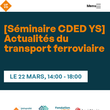
Aller
Navigation
Accès
Connexion
Menu
au
directs
contenu
[Séminaire CDED YS]
Actualités du
transport ferroviaire
LE 22 MARS, 14:00 - 18:00