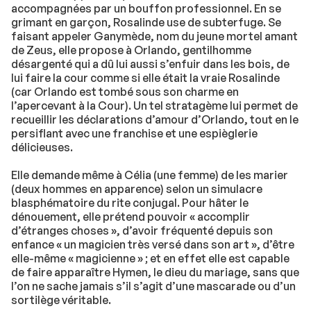
accompagnées par un bouffon professionnel. En se
grimant en garçon, Rosalinde use de subterfuge. Se
faisant appeler Ganymède, nom du jeune mortel amant
de Zeus, elle propose à Orlando, gentilhomme
désargenté qui a dû lui aussi s’enfuir dans les bois, de
lui faire la cour comme si elle était la vraie Rosalinde
(car Orlando est tombé sous son charme en
l’apercevant à la Cour). Un tel stratagème lui permet de
recueillir les déclarations d’amour d’Orlando, tout en le
persiflant avec une franchise et une espièglerie
délicieuses.
Elle demande même à Célia (une femme) de les marier
(deux hommes en apparence) selon un simulacre
blasphématoire du rite conjugal. Pour hâter le
dénouement, elle prétend pouvoir « accomplir
d’étranges choses », d’avoir fréquenté depuis son
enfance « un magicien très versé dans son art », d’être
elle-même « magicienne » ; et en effet elle est capable
de faire apparaître Hymen, le dieu du mariage, sans que
l’on ne sache jamais s’il s’agit d’une mascarade ou d’un
sortilège véritable.