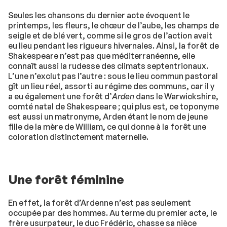
Seules les chansons du dernier acte évoquent le
printemps, les fleurs, le chœur de l’aube, les champs de
seigle et de blé vert, comme si le gros de l’action avait
eu lieu pendant les rigueurs hivernales. Ainsi, la forêt de
Shakespeare n’est pas que méditerranéenne, elle
connaît aussi la rudesse des climats septentrionaux.
L’une n’exclut pas l’autre : sous le lieu commun pastoral
gît un lieu réel, assorti au régime des communs, car il y
a eu également une forêt d’
Arden
dans le Warwickshire,
comté natal de Shakespeare ; qui plus est, ce toponyme
est aussi un matronyme, Arden étant le nom de jeune
fille de la mère de William, ce qui donne à la forêt une
coloration distinctement maternelle.
Une forêt féminine
En effet, la forêt d’Ardenne n’est pas seulement
occupée par des hommes. Au terme du premier acte, le
frère usurpateur, le duc Frédéric, chasse sa nièce