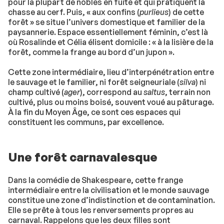
pour la plupart de nobles en fuite et qui pratiquent la
chasse au cerf. Puis, « aux confins (
purlieus
) de cette
forêt » se situe l’univers domestique et familier de la
paysannerie. Espace essentiellement féminin, c’est là
où Rosalinde et Célia élisent domicile : « à la lisière de la
forêt, comme la frange au bord d’un jupon ».
Cette zone intermédiaire, lieu d’interpénétration entre
le sauvage et le familier, ni forêt seigneuriale (
silva
) ni
champ cultivé (
ager
), correspond au
saltus
, terrain non
cultivé, plus ou moins boisé, souvent voué au pâturage.
À la fin du Moyen Âge, ce sont ces espaces qui
constituent les communs, par excellence.
Une forêt carnavalesque
Dans la comédie de Shakespeare, cette frange
intermédiaire entre la civilisation et le monde sauvage
constitue une zone d’indistinction et de contamination.
Elle se prête à tous les renversements propres au
carnaval. Rappelons que les deux filles sont