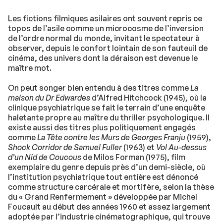
Les fictions filmiques asilaires ont souvent repris ce
topos de l’asile comme un microcosme de l’inversion
de l’ordre normal du monde, invitant le spectateur à
observer, depuis le confort lointain de son fauteuil de
cinéma, des univers dont la déraison est devenue le
maître mot.
On peut songer bien entendu à des titres comme
La
maison du Dr Edwardes
d’Alfred Hitchcock (1945), où la
clinique psychiatrique se fait le terrain d’une enquête
haletante propre au maître du thriller psychologique. Il
existe aussi des titres plus politiquement engagés
comme
La Tête contre les Murs de Georges Franju
(1959),
Shock Corridor de Samuel Fuller
(1963) et
Vol Au-dessus
d’un Nid de Coucous
de Milos Forman (1975), film
exemplaire du genre depuis près d’un demi-siècle, où
l’institution psychiatrique tout entière est dénoncé
comme structure carcérale et mortifère, selon la thèse
du « Grand Renfermement » développée par Michel
Foucault au début des années 1960 et assez largement
adoptée par l’industrie cinématographique, qui trouve