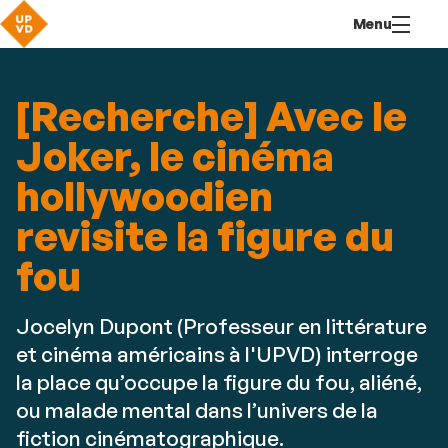
Aller
Navigation
Accès
Connexion
Menu
au
directs
contenu
[Recherche] Avec le
Joker, le cinéma
hollywoodien
revisite la figure du
fou
Jocelyn Dupont (Professeur en littérature
et cinéma américains à l'UPVD) interroge
la place qu’occupe la figure du fou, aliéné,
ou malade mental dans l’univers de la
fiction cinématographique.