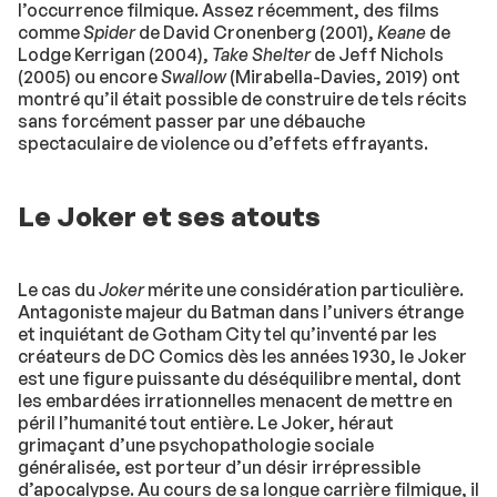
l’occurrence filmique. Assez récemment, des films
comme
Spider
de David Cronenberg (2001),
Keane
de
Lodge Kerrigan (2004),
Take Shelter
de Jeff Nichols
(2005) ou encore
Swallow
(Mirabella-Davies, 2019) ont
montré qu’il était possible de construire de tels récits
sans forcément passer par une débauche
spectaculaire de violence ou d’effets effrayants.
Le Joker et ses atouts
Le cas du
Joker
mérite une considération particulière.
Antagoniste majeur du Batman dans l’univers étrange
et inquiétant de Gotham City tel qu’inventé par les
créateurs de DC Comics dès les années 1930, le Joker
est une figure puissante du déséquilibre mental, dont
les embardées irrationnelles menacent de mettre en
péril l’humanité tout entière. Le Joker, héraut
grimaçant d’une psychopathologie sociale
généralisée, est porteur d’un désir irrépressible
d’apocalypse. Au cours de sa longue carrière filmique, il