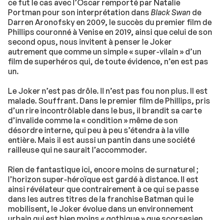
ce fut le cas avec l’Oscar remporté par Natalie
Portman pour son interprétation dans
Black Swan
de
Darren Aronofsky en 2009, le succès du premier film de
Phillips couronné à Venise en 2019, ainsi que celui de son
second opus, nous invitent à penser le Joker
autrement que comme un simple « super-vilain » d’un
film de superhéros qui, de toute évidence, n’en est pas
un.
Le Joker n’est pas drôle. Il n’est pas fou non plus. Il est
malade. Souffrant. Dans le premier film de Phillips, pris
d’un rire incontrôlable dans le bus, il brandit sa carte
d’invalide comme la « condition » même de son
désordre interne, qui peu à peu s’étendra à la ville
entière. Mais il est aussi un pantin dans une société
railleuse qui ne saurait l’accommoder.
Rien de fantastique ici, encore moins de surnaturel ;
l’horizon super-héroïque est gardé à distance. Il est
ainsi révélateur que contrairement à ce qui se passe
dans les autres titres de la franchise Batman qui le
mobilisent, le Joker évolue dans un environnement
urbain qui est bien moins « gothique » que scorsesien,