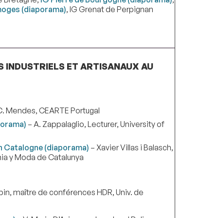
imoges (diaporama)
, IG Grenat de Perpignan
S INDUSTRIELS ET ARTISANAUX AU
C. Mendes, CEARTE Portugal
aporama)
– A. Zappalaglio, Lecturer, University of
 en Catalogne (diaporama)
– Xavier Villas i Balasch,
nia y Moda de Catalunya
bin, maître de conférences HDR, Univ. de