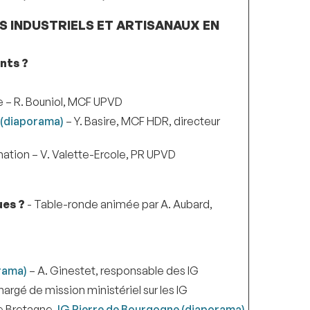
S INDUSTRIELS ET ARTISANAUX EN
nts ?
ale – R. Bouniol, MCF UPVD
s (diaporama)
– Y. Basire, MCF HDR, directeur
mmation – V. Valette-Ercole, PR UPVD
ues ?
- Table-ronde animée par A. Aubard,
orama)
– A. Ginestet, responsable des IG
argé de mission ministériel sur les IG
de Bretagne,
IG Pierre de Bourgogne (diaporama)
,