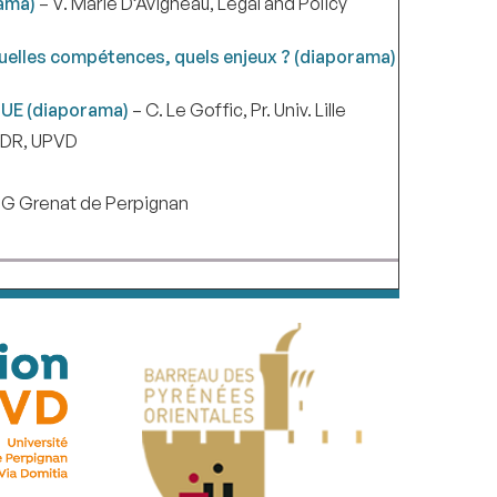
rama)
– V. Marie D’Avigneau, Legal and Policy
quelles compétences, quels enjeux ? (diaporama)
l’UE (diaporama)
– C. Le Goffic, Pr. Univ. Lille
 HDR, UPVD
 l’IG Grenat de Perpignan