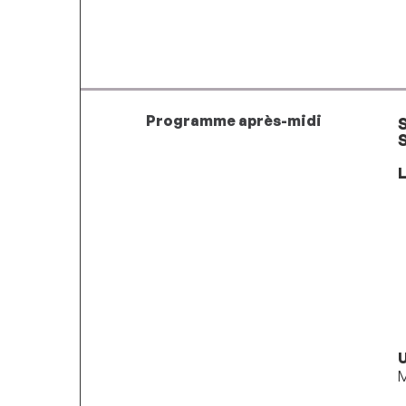
Programme après-midi
L
U
M