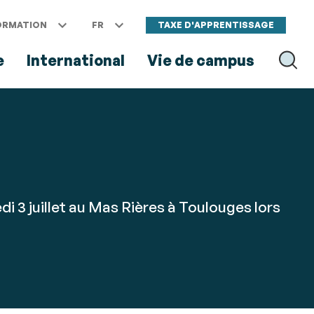
ORMATION
FR
TAXE D'APPRENTISSAGE
e
International
Vie de campus
RECH
 3 juillet au Mas Rières à Toulouges lors