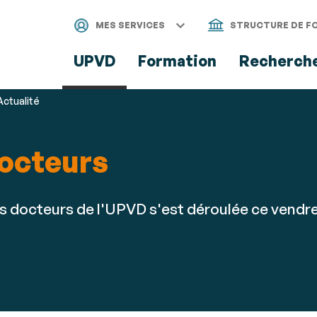
Aller
Navigation
Accès
Connexion
au
directs
MES SERVICES
STRUCTURE DE F
contenu
UPVD
Formation
Recherch
Actualité
docteurs
 docteurs de l'UPVD s'est déroulée ce vendredi