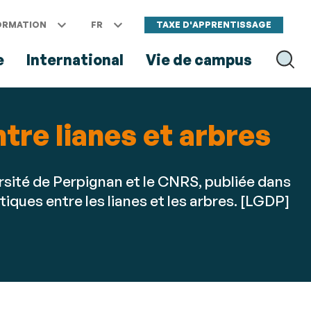
ORMATION
FR
TAXE D'APPRENTISSAGE
e
International
Vie de campus
RECH
tre lianes et arbres
sité de Perpignan et le CNRS, publiée dans
iques entre les lianes et les arbres. [LGDP]