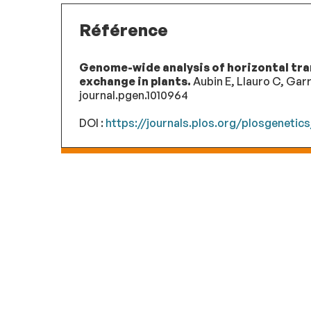
Référence
Genome-wide analysis of horizontal tran
exchange in plants.
Aubin E, Llauro C, Garr
journal.pgen.1010964
DOI :
https://journals.plos.org/plosgenetics