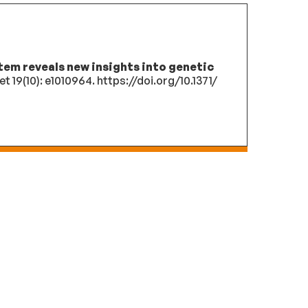
tem reveals new insights into genetic
 19(10): e1010964. https://doi.org/10.1371/