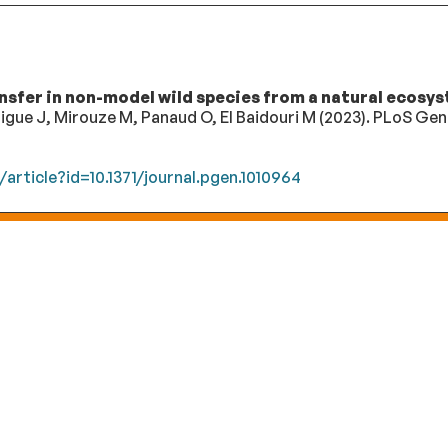
sfer in non-model wild species from a natural ecosys
igue J, Mirouze M, Panaud O, El Baidouri M (2023). PLoS Genet
/article?id=10.1371/journal.pgen.1010964