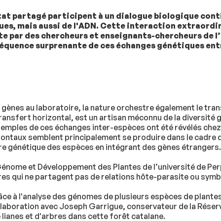
itat partagé participent à un dialogue biologique con
es, mais aussi de l'ADN. Cette interaction extraordin
e par des chercheurs et enseignants-chercheurs de l’U
 fréquence surprenante de ces échanges génétiques entre
 gènes au laboratoire, la nature orchestre également le tr
ransfert horizontal, est un artisan méconnu de la diversité 
xemples de ces échanges inter-espèces ont été révélés chez
zontaux semblent principalement se produire dans le cadre 
ire génétique des espèces en intégrant des gènes étrangers.
Génome et Développement des Plantes de l’université de Perp
bres qui ne partagent pas de relations hôte-parasite ou symb
âce à l'analyse des génomes de plusieurs espèces de plante
llaboration avec Joseph Garrigue, conservateur de la Réserv
lianes et d'arbres dans cette forêt catalane.