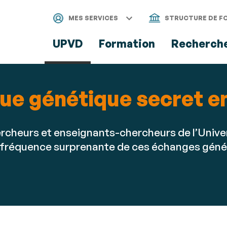
Aller
Navigation
Accès
Connexion
au
directs
MES SERVICES
STRUCTURE DE F
contenu
UPVD
Formation
Recherch
ue génétique secret en
rcheurs et enseignants-chercheurs de l’Univer
 la fréquence surprenante de ces échanges génét