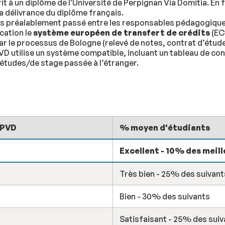
rit à un diplôme de l'Université de Perpignan Via Domitia. En 
a délivrance du diplôme français.
des préalablement passé entre les responsables pédagogiques
cation le
système européen de transfert de crédits
(EC
 par le processus de Bologne (relevé de notes, contrat d’étu
PVD utilise un système compatible, incluant un tableau de co
’études/de stage passée à l’étranger.
UPVD
% moyen d'étudiants
Excellent - 10% des meill
Très bien - 25% des suivant
Bien - 30% des suivants
Satisfaisant - 25% des suiv