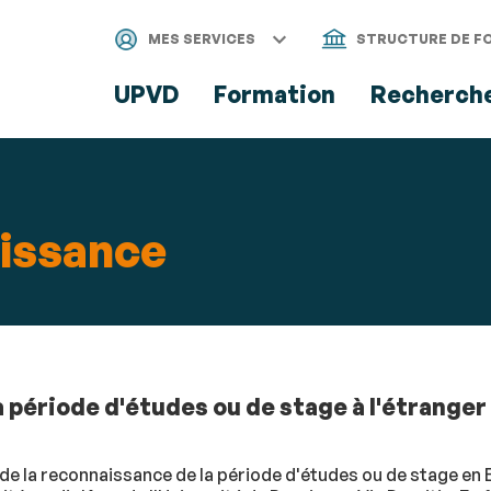
Aller
Navigation
Accès
Connexion
au
directs
MES SERVICES
STRUCTURE DE F
contenu
UPVD
Formation
Recherch
aissance
période d'études ou de stage à l'étranger 
e la reconnaissance de la période d'études ou de stage en 