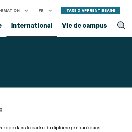
ORMATION
FR
TAXE D'APPRENTISSAGE
e
International
Vie de campus
RECH
:
Europe dans le cadre du diplôme préparé dans