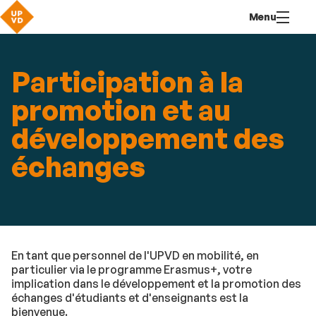
Aller
Navigation
Accès
Connexion
Menu
au
directs
contenu
Participation à la
promotion et au
développement des
échanges
En tant que personnel de l'UPVD en mobilité, en
particulier via le programme Erasmus+, votre
implication dans le développement et la promotion des
échanges d'étudiants et d'enseignants est la
bienvenue.