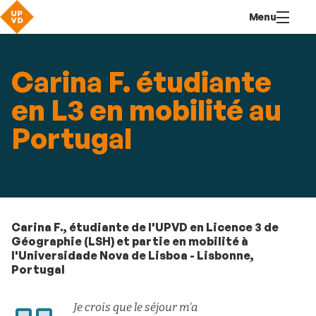
Aller
Navigation
Accès
Connexion
Menu
au
directs
contenu
Carina F. étudiante
en L3 en mobilité au
Portugal
Carina F., étudiante de l'UPVD en Licence 3 de
Géographie (LSH) et partie en mobilité à
l'Universidade Nova de Lisboa - Lisbonne,
Portugal
Je crois que le séjour m'a