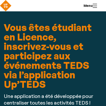
Aller
Navigation
Accès
Connexion
Menu
au
directs
contenu
Vous êtes étudiant
en Licence,
inscrivez-vous et
participez aux
événements TEDS
via l’application
Up’TEDS
Une application a été développée pour
centraliser toutes les activités TEDS !