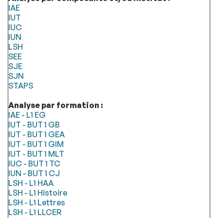
IAE
IUT
IUC
IUN
LSH
SEE
SJE
SJN
STAPS
Analyse par formation :
IAE - L1 EG
IUT - BUT 1 GB
IUT - BUT 1 GEA
IUT - BUT 1 GIM
IUT - BUT 1 MLT
IUC - BUT 1 TC
IUN - BUT 1 CJ
LSH - L1 HAA
​​​​LSH - L1 Histoire
LSH - L1 Lettres
LSH - L1 LLCER