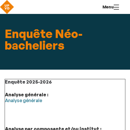
Aller
Navigation
Accès
Connexion
Menu
au
directs
contenu
Enquête Néo-
bacheliers
Enquête 2025-2026
Analyse générale :
Analyse générale
Analyse par composante et/ou institut :