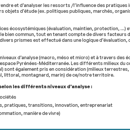
endre et d’analyser les ressorts /l’influence des pratiques 
ers objets d’étude (ex. politiques publiques, marchés, organi
ices écosystémiques (évaluation, maintien, protection, …) et 
e bien commun, tout en tenant compte de divers facteurs de
ivers prismes est effectué dans une logique d’évaluation, d
niveaux d’analyse (macro, méso et micro) et à travers des éch
space Pyrénées-Méditerranée. Les différents milieux du con
ral) sont également pris en considération (milieux terrestre
l, littoral, montagnard, marin) de ce/notre territoire.
elon les différents niveaux d’analyse :
sociétés
, pratiques, transitions, innovation, entreprenariat
mmation, manière de vivre)