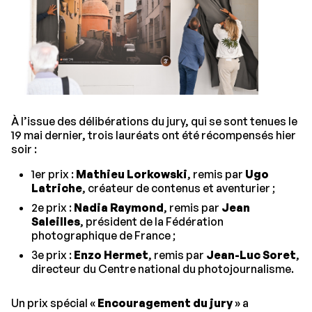
À l’issue des délibérations du jury, qui se sont tenues le
19 mai dernier, trois lauréats ont été récompensés hier
soir :
1er prix :
Mathieu Lorkowski
, remis par
Ugo
Latriche
, créateur de contenus et aventurier ;
2e prix :
Nadia Raymond
, remis par
Jean
Saleilles
, président de la Fédération
photographique de France ;
3e prix :
Enzo Hermet
, remis par
Jean-Luc Soret
,
directeur du Centre national du photojournalisme.
Un prix spécial «
Encouragement du jury
» a