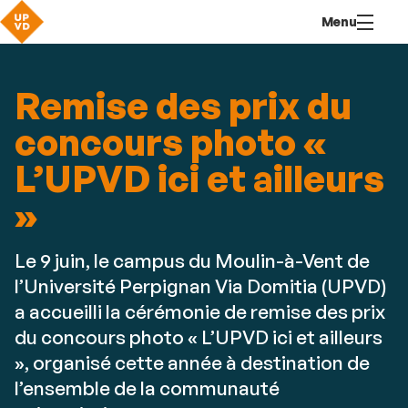
Aller
Navigation
Accès
Connexion
Menu
au
directs
contenu
Remise des prix du
concours photo «
L’UPVD ici et ailleurs
»
Le 9 juin, le campus du Moulin-à-Vent de
l’Université Perpignan Via Domitia (UPVD)
a accueilli la cérémonie de remise des prix
du concours photo « L’UPVD ici et ailleurs
», organisé cette année à destination de
l’ensemble de la communauté