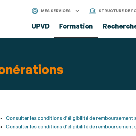
Aller
Navigation
Accès
Connexion
au
directs
MES SERVICES
STRUCTURE DE F
contenu
UPVD
Formation
Recherch
onérations
Consulter les conditions d'éligibilité de remboursement 
Consulter les conditions d'éligibilité de remboursement s