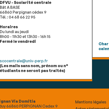
DFVU - Scolarité centrale
Bât A BASE
66860 Perpignan cédex 9
Tél. : 04 68 66 22 95
Horaires
Du lundi au jeudi
8h00 - 11h30 et 13h30 - 16h 15
Fermé le vendredi
Char
calen
scocentrale@univ-perp.fr
(Les mails sans nom, prénom ou n°
étudiants ne seront pas traités)
ignan Via Domitia
Mentions légales
Alduy 66860 PERPIGNAN Cedex 9
Actes réglementa