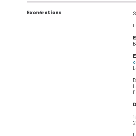
Exonérations
S
L
E
B
E
c
L
D
L
l
D
1
2
L