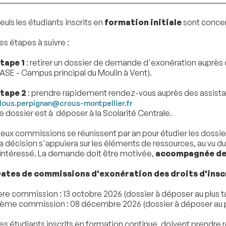
euls les étudiants inscrits en
formation initiale
sont concer
es étapes à suivre :
tape 1
: retirer un dossier de demande d'exonération auprès de
ASE - Campus principal du Moulin à Vent).
tape 2
: prendre rapidement rendez-vous auprès des assistan
lous.perpignan@crous-montpellier.fr
e dossier est à déposer à la Scolarité Centrale.
eux commissions se réunissent par an pour étudier les dossie
a décision s'appuiera sur les éléments de ressources, au vu du
'intéressé. La demande doit être motivée,
accompagnée de 
ates de commissions d'exonération des droits d'inscr
ère commission : 13 octobre 2026 (dossier à déposer au plus t
ème commission : 08 décembre 2026 (dossier à déposer au pl
es étudiants inscrits en formation continue, doivent prendre