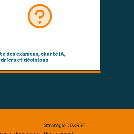
te des examens, charte IA,
driers et décisions
Stratégie DD&RSE
ires et documents
Recrutement