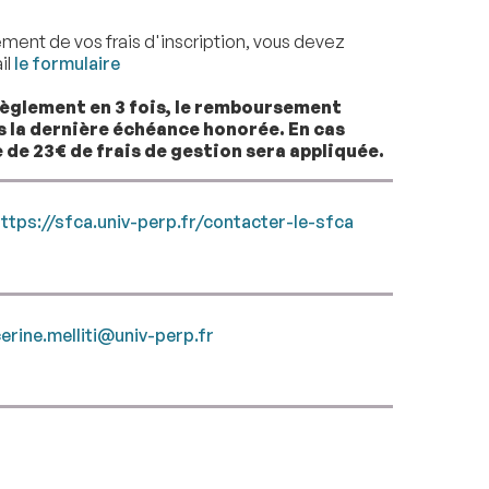
ent de vos frais d'inscription, vous devez
il
le formulaire
règlement en 3 fois, le remboursement
s la dernière échéance honorée. En cas
 de 23€ de frais de gestion sera appliquée.
ttps://sfca.univ-perp.fr/contacter-le-sfca
erine.melliti@univ-perp.fr