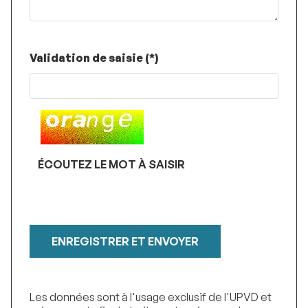
Champ
Validation de saisie (*)
pour
les
robots.
Si
vous
êtes
humains,
ÉCOUTEZ LE MOT À SAISIR
merci
de
le
laisser
vide.
Les données sont à l'usage exclusif de l'UPVD et