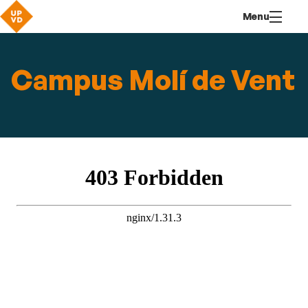
Aller
Navigation
Accès
Connexion
Menu
au
directs
contenu
Campus Molí de Vent