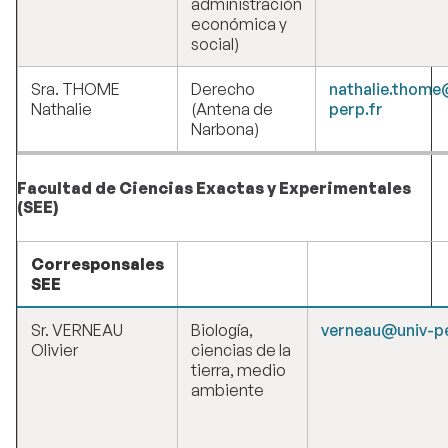
administración
económica y
social)
Sra. THOME
Derecho
nathalie.thome
Nathalie
(Antena de
perp.fr
Narbona)
Facultad de Ciencias Exactas y Experimentales
(SEE)
Corresponsales
SEE
Sr. VERNEAU
Biología,
verneau@univ-pe
Olivier
ciencias de la
tierra, medio
ambiente