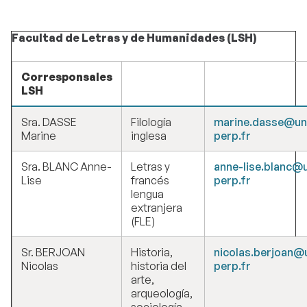
Facultad de Letras y de Humanidades (LSH)
Corresponsales
LSH
Sra. DASSE
Filología
marine.dasse@un
Marine
inglesa
perp.fr
Sra. BLANC Anne-
Letras y
anne-lise.blanc@u
Lise
francés
perp.fr
lengua
extranjera
(FLE)
Sr. BERJOAN
Historia,
nicolas.berjoan@
Nicolas
historia del
perp.fr
arte,
arqueología,