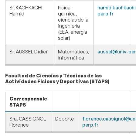
Sr. KACHKACHI
Física,
hamid.kachkach
Hamid
química,
perp.fr
ciencias de la
ingeniería
(EEA, energía
solar)
Sr. AUSSEL Didier
Matemáticas,
aussel@univ-per
informática
Facultad de Ciencias y Técnicas de las
Actividades Físicas y Deportivas (STAPS)
Corresponsale
STAPS
Sra. CASSIGNOL
Deporte
florence.cassignol@un
Florence
perp.fr