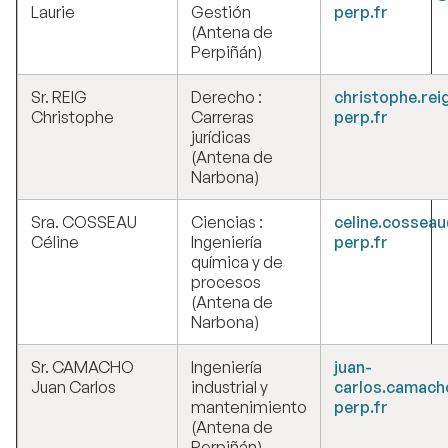
Laurie
Gestión
perp.fr
(Antena de
Perpiñán)
Sr. REIG
Derecho :
christophe.rei
Christophe
Carreras
perp.fr
jurídicas
(Antena de
Narbona)
Sra. COSSEAU
Ciencias :
celine.cossea
Céline
Ingeniería
perp.fr
química y de
procesos
(Antena de
Narbona)
Sr. CAMACHO
Ingeniería
juan-
Juan Carlos
industrial y
carlos.camach
mantenimiento
perp.fr
(Antena de
Perpiñán)