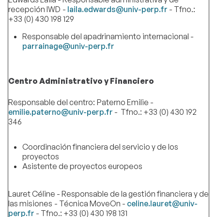
recepción IWD
-
laila.edwards@univ-perp.fr
- Tfno.:
+33 (0) 430 198 129
Responsable del apadrinamiento internacional -
parrainage@univ-perp.fr
Centro Administrativo y Financiero
Responsable del centro:
Paterno Emilie -
emilie.paterno@univ-perp.fr
- Tfno.: +33 (0) 430 192
346
Coordinación financiera del servicio y de los
proyectos
Asistente de proyectos europeos
Lauret Céline - Responsable de la gestión financiera y de
las misiones
- Técnica MoveOn -
celine.lauret@univ-
perp.fr
- Tfno.: +33 (0) 430 198 131