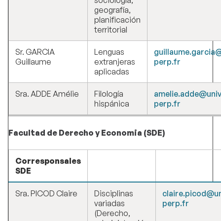
sociología,
geografía,
planificación
territorial
Sr. GARCIA
Lenguas
guillaume.garcia
Guillaume
extranjeras
perp.fr
aplicadas
Sra. ADDE Amélie
Filología
amelie.adde@univ
hispánica
perp.fr
Facultad de Derecho y Economia (SDE)
Corresponsales
SDE
Sra. PICOD Claire
Disciplinas
claire.picod@un
variadas
perp.fr
(Derecho,