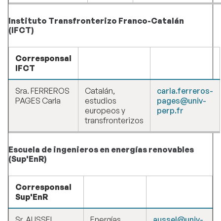
Instituto Transfronterizo Franco-Catalán
(IFCT)
Corresponsal
IFCT
Sra. FERREROS
Catalán,
carla.ferreros-
PAGES Carla
estudios
pages@univ-
europeos y
perp.fr
transfronterizos
Escuela de ingenieros en energías renovables
(Sup'EnR)
Corresponsal
Sup'EnR
Sr. AUSSEL
Energías
aussel@univ-