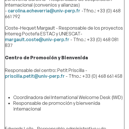
internacional (convenios y alianzas)
-
carolina.echeverria@univ-perp.f
r
-Tfno.: +33 (0) 468
661 792
Coste-Hequet Margault - Responsable de los proyectos
Interreg Poctefa ESTAC y UNIESCAT-
margault.coste@univ-perp.fr
- Tfno.: +33 (0) 468 081
837
Centro de Promoción y Bienvenida
Responsable del centro: Petit Priscilla -
priscilla.petit@univ-perp.fr
- Tfno.: +33 (0) 468 661 458
Coordinadora del International Welcome Desk (IWD)
Responsable de promoción y bienvenida
internacional
Edwards Laila - Responsable administrativa y de