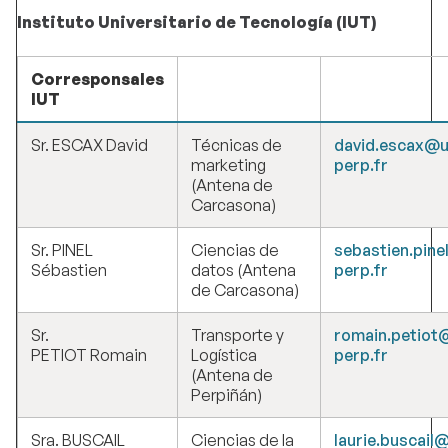
Instituto Universitario de Tecnología (IUT)
Corresponsales
IUT
Sr. ESCAX David
Técnicas de
david.escax@u
marketing
perp.fr
(Antena de
Carcasona)
Sr. PINEL
Ciencias de
sebastien.pine
Sébastien
datos (Antena
perp.fr
de Carcasona)
Sr.
Transporte y
romain.petiot
PETIOT Romain
Logística
perp.fr
(Antena de
Perpiñán)
Sra. BUSCAIL
Ciencias de la
laurie.buscail