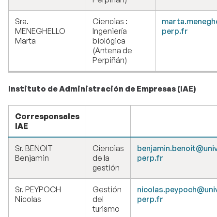
Sra.
Ciencias :
marta.meneghe
MENEGHELLO
Ingeniería
perp.fr
Marta
biológica
(Antena de
Perpiñán)
Instituto de Administración de Empresas (IAE)
Corresponsales
IAE
Sr. BENOIT
Ciencias
benjamin.benoit
@univ
Benjamin
de la
perp.fr
gestión
Sr. PEYPOCH
Gestión
nicolas.peypoch@uni
Nicolas
del
perp.fr
turismo