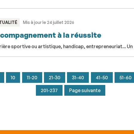
PE
TUALITÉ
Mis à jour le 24 juillet 2026
compagnement à la réussite
rière sportive ou artistique, handicap, entrepreneuriat...
10
11-20
21-30
31-40
41-50
51-60
201-237
Page suivante