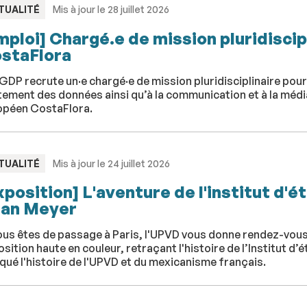
PE
TUALITÉ
Mis à jour le 28 juillet 2026
mploi] Chargé.e de mission pluridiscipl
staFlora
GDP recrute un·e chargé·e de mission pluridisciplinaire pour 
tement des données ainsi qu’à la communication et à la média
opéen CostaFlora.
PE
TUALITÉ
Mis à jour le 24 juillet 2026
xposition] L'aventure de l'institut d
an Meyer
ous êtes de passage à Paris, l'UPVD vous donne rendez-vous
sition haute en couleur, retraçant l'histoire de l’Institut 
ué l'histoire de l'UPVD et du mexicanisme français.