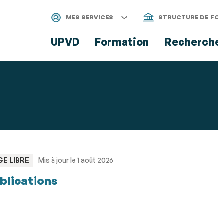
Aller
Navigation
Accès
Connexion
au
directs
MES SERVICES
STRUCTURE DE F
contenu
UPVD
Formation
Recherch
PE
GE LIBRE
Mis à jour le 1 août 2026
blications