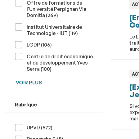
Offre de formations de
TY
AC
l'Université Perpignan Via
:
résultats
Domitia (269
)
[E
Co
Institut Universitaire de
résultats
Technologie - IUT (119
)
Le L
trai
résultats
LGDP (106
)
eur
Centre de droit économique
et du développement Yves
résultats
Serra (100
)
TY
AC
:
VOIR PLUS
[E
Je
Rubrique
Si v
expo
marq
résultats
UPVD (572
)
résultats