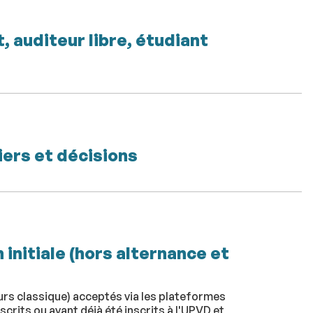
 auditeur libre, étudiant
iers et décisions
 initiale (hors alternance et
ours classique) acceptés via les plateformes
rits ou ayant déjà été inscrits à l'UPVD et