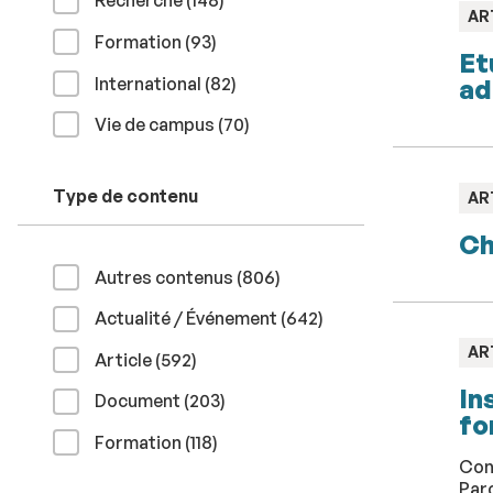
Recherche (148
)
TY
AR
:
résultats
Formation (93
)
Et
résultats
International (82
)
ad
résultats
Vie de campus (70
)
Type de contenu
TY
AR
:
Ch
résultats
Autres contenus (806
)
résultats
Actualité / Événement (642
)
TY
AR
résultats
Article (592
)
:
In
résultats
Document (203
)
fo
résultats
Formation (118
)
Conc
Parc