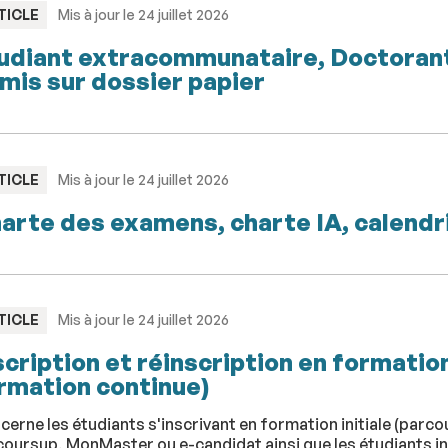
PE
TICLE
Mis à jour le 24 juillet 2026
udiant extracommunataire, Doctorant,
mis sur dossier papier
PE
TICLE
Mis à jour le 24 juillet 2026
arte des examens, charte IA, calendr
PE
TICLE
Mis à jour le 24 juillet 2026
scription et réinscription en formation
rmation continue)
erne les étudiants s'inscrivant en formation initiale (parc
oursup, MonMaster ou e-candidat ainsi que les étudiants insc