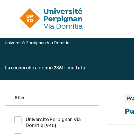
Vous
Université Perpignan Via Domitia
êtes
ici :
Rechercher
Accéder
La recherche a donné 2361 résultats
par
aux
mots-
résultats
clés
Site
TY
PA
:
Pu
Université Perpignan Via
résultats
Domitia (940
)