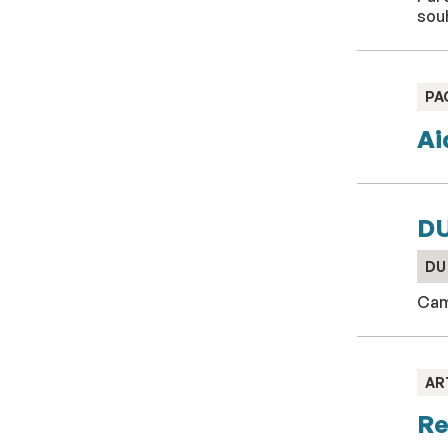
souh
TY
PA
:
Ai
DU
DU
Cam
TY
AR
:
Re