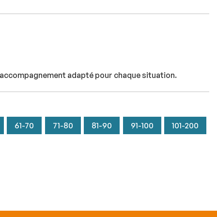
 Un accompagnement adapté pour chaque situation.
61-70
71-80
81-90
91-100
101-200