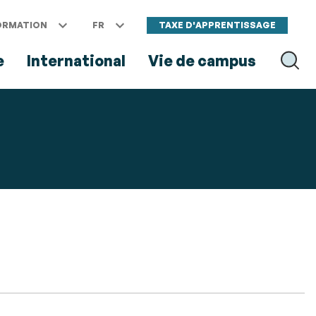
ORMATION
FR
TAXE D'APPRENTISSAGE
e
International
Vie de campus
RECH
RECHER