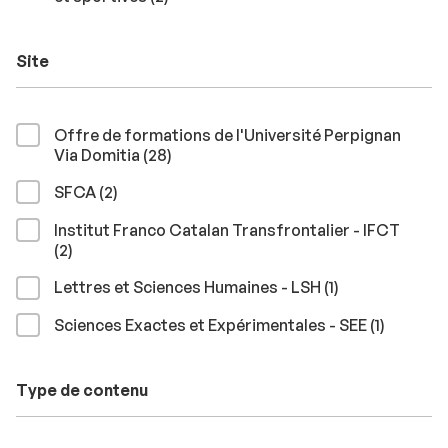
Site
Offre de formations de l'Université Perpignan
résultats
Via Domitia (28
)
résultats
SFCA (2
)
Institut Franco Catalan Transfrontalier - IFCT
résultats
(2
)
résultat
Lettres et Sciences Humaines - LSH (1
)
résultat
Sciences Exactes et Expérimentales - SEE (1
)
Type de contenu