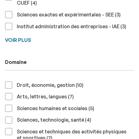
résultats
CUEF (4
)
résultat
Sciences exactes et expérimentales - SEE (3
)
résul
Institut administration des entreprises - IAE (3
)
VOIR PLUS
Domaine
résultats
Droit, économie, gestion (10
)
résultats
Arts, lettres, langues (7
)
résultats
Sciences humaines et sociales (5
)
résultats
Sciences, technologie, santé (4
)
Sciences et techniques des activités physiques
résultats
et sportives (2
)