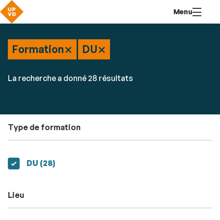
Aller
Navigation
Accès
Connexion
Menu
au
directs
contenu
×
×
Formation
DU
Rechercher
RECHER
Accéder
La recherche a donné 28 résultats
par
aux
mots-
résultats
clés
Type de formation
résultats
DU (28
)
Lieu