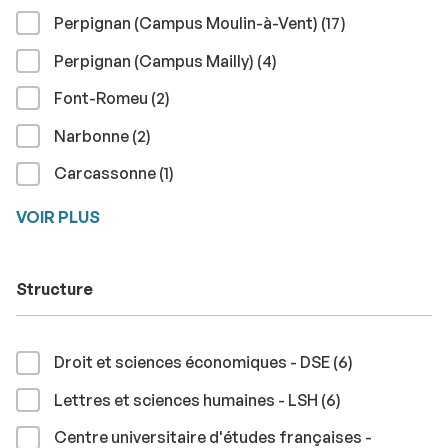
résultats
Perpignan (Campus Moulin-à-Vent) (17
)
résultats
Perpignan (Campus Mailly) (4
)
résultats
Font-Romeu (2
)
résultats
Narbonne (2
)
résultat
Carcassonne (1
)
VOIR PLUS
Structure
résultats
Droit et sciences économiques - DSE (6
)
résultats
Lettres et sciences humaines - LSH (6
)
Centre universitaire d'études françaises -