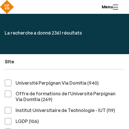
Aller
Navigation
Accès
Connexion
Menu
au
directs
contenu
Rechercher
RECHER
Accéder
La recherche a donné 2361 résultats
par
aux
mots-
résultats
clés
Site
résultats
Université Perpignan Via Domitia (940
)
Offre de formations de l'Université Perpignan
résultats
Via Domitia (269
)
résult
Institut Universitaire de Technologie - IUT (119
)
résultats
LGDP (106
)