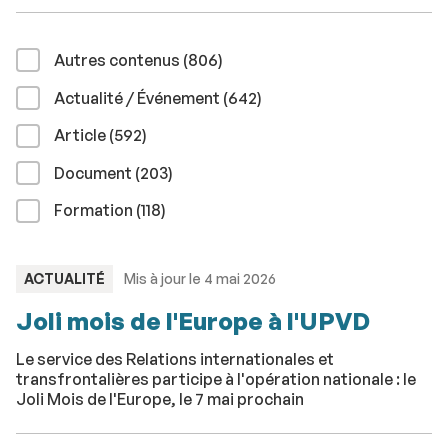
résultats
Autres contenus (806
)
résultats
Actualité / Événement (642
)
résultats
Article (592
)
résultats
Document (203
)
résultats
Formation (118
)
TYPE
ACTUALITÉ
Mis à jour le 4 mai 2026
:
Joli mois de l'Europe à l'UPVD
Le service des Relations internationales et
transfrontalières participe à l'opération nationale : le
Joli Mois de l'Europe, le 7 mai prochain