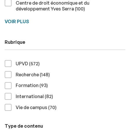
Centre de droit économique et du
résultats
développement Yves Serra (100
)
VOIR PLUS
Rubrique
résultats
UPVD (572
)
résultats
Recherche (148
)
résultats
Formation (93
)
résultats
International (82
)
résultats
Vie de campus (70
)
Type de contenu