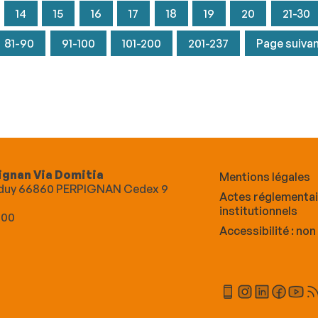
14
15
16
17
18
19
20
21-30
81-90
91-100
101-200
201-237
Page suiva
ignan Via Domitia
Mentions légales
Alduy 66860 PERPIGNAN Cedex 9
Actes réglementa
institutionnels
 00
Accessibilité : no