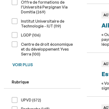
Offre de formations de
l'Université Perpignan Via
résultats
Domitia (269
)
TY
AC
:
Institut Universitaire de
Al
résultats
Technologie - IUT (119
)
« Ou
résultats
LGDP (106
)
pays
Centre de droit économique
léop
et du développement Yves
résultats
Serra (100
)
TY
AC
VOIR PLUS
:
Es
Rubrique
« Vo
sign
résultats
UPVD (572
)
TY
AC
résultats