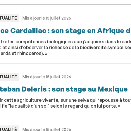
PE
TUALITÉ
Mis à jour le 15 juillet 2026
ice Cardaillac : son stage en Afrique 
tre les compétences biologiques que j’acquiers dans le cadre 
 et ainsi d’observer la richesse de la biodiversité symbolisée 
ards et rhinocéros). »
PE
TUALITÉ
Mis à jour le 15 juillet 2026
teban Deleris : son stage au Mexique
ir cette agriculture vivante, sur une selva qui repousse à to
ifie "la qualité d'un sol" selon le regard qu'on lui porte. »
PE
TUALITÉ
Mis à jour le 15 juillet 2026