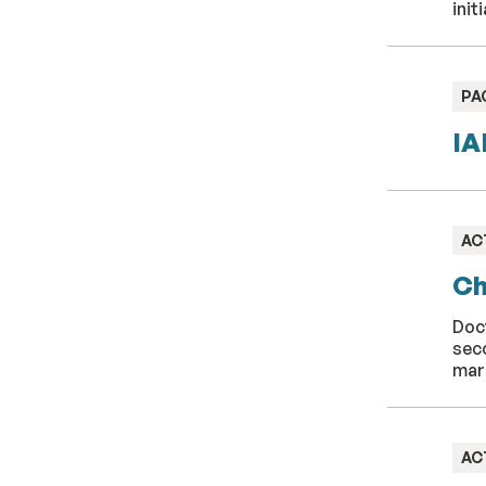
init
TY
PA
:
IA
TY
AC
:
Ch
Doct
seco
mar
TY
AC
: