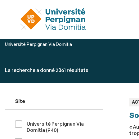
Vous
Université Perpignan Via Domitia
êtes
ici :
Rechercher
Accéder
La recherche a donné 2361 résultats
par
aux
mots-
résultats
clés
Site
TY
AC
:
So
Université Perpignan Via
« Au
résultats
Domitia (940
)
trop