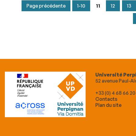
Page précédente
1-10
11
12
13
Université Perp
52 avenue Paul-
+33 (0) 4 68 66 20
Contacts
Plan du site