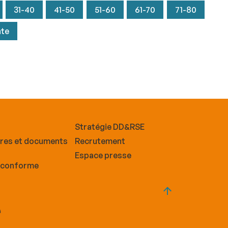
31-40
41-50
51-60
61-70
71-80
nte
Stratégie DD&RSE
ires et documents
Recrutement
Espace presse
n conforme