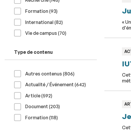
Recherche (148
)
:
Ju
résultats
Formation (93
)
résultats
« Un
International (82
)
d'én
résultats
Vie de campus (70
)
TY
AC
Type de contenu
:
IU
résultats
Autres contenus (806
)
Cett
mét
résultats
Actualité / Événement (642
)
résultats
Article (592
)
TY
AR
résultats
Document (203
)
:
Je
résultats
Formation (118
)
Cett