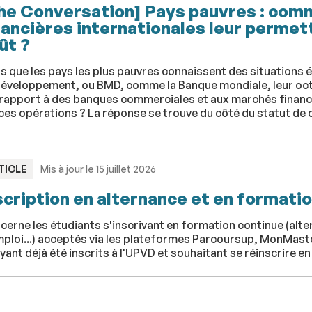
he Conversation] Pays pauvres : comm
nancières internationales leur permet
ût ?
s que les pays les plus pauvres connaissent des situations 
développement, ou BMD, comme la Banque mondiale, leur oct
rapport à des banques commerciales et aux marchés financie
ces opérations ? La réponse se trouve du côté du statut de c
PE
TICLE
Mis à jour le 15 juillet 2026
scription en alternance et en formati
erne les étudiants s'inscrivant en formation continue (alte
ploi...) acceptés via les plateformes Parcoursup, MonMaster
yant déjà été inscrits à l'UPVD et souhaitant se réinscrire e