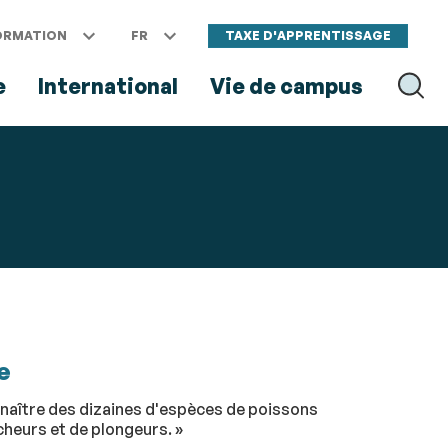
ORMATION
FR
TAXE D'APPRENTISSAGE
e
International
Vie de campus
RECH
RECHER
e
nnaître des dizaines d'espèces de poissons
cheurs et de plongeurs. »