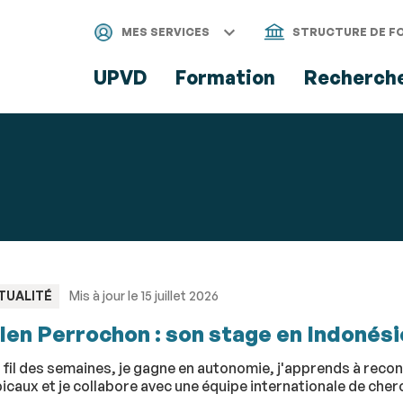
Aller
Navigation
Accès
Connexion
au
directs
MES SERVICES
STRUCTURE DE F
contenu
UPVD
Formation
Recherch
PE
TUALITÉ
Mis à jour le 15 juillet 2026
len Perrochon : son stage en Indonési
 fil des semaines, je gagne en autonomie, j'apprends à reco
icaux et je collabore avec une équipe internationale de cher