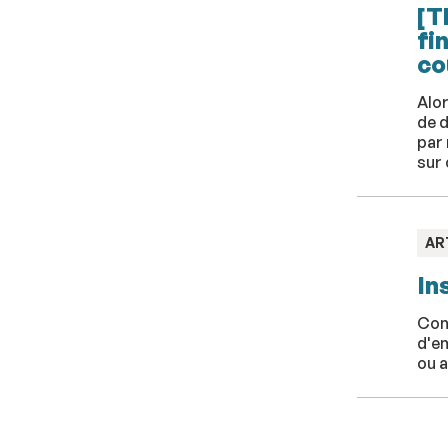
[T
fi
co
Alor
de 
par 
sur 
TY
AR
:
In
Conc
d'em
ou a