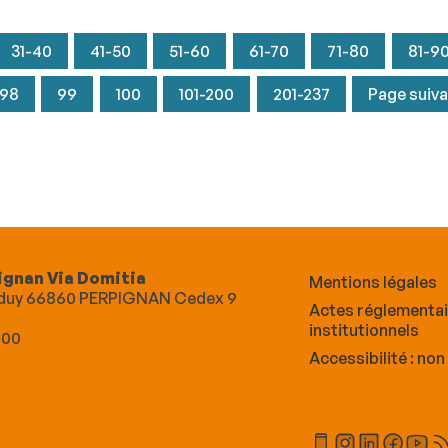
31-40
41-50
51-60
61-70
71-80
81-9
98
99
100
101-200
201-237
Page suiv
ignan Via Domitia
Mentions légales
Alduy 66860 PERPIGNAN Cedex 9
Actes réglementa
institutionnels
 00
Accessibilité : no