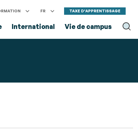
ORMATION
FR
TAXE D'APPRENTISSAGE
e
International
Vie de campus
RECH
RECHER