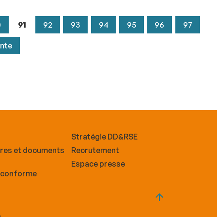
0
91
92
93
94
95
96
97
ante
Stratégie DD&RSE
ires et documents
Recrutement
Espace presse
n conforme