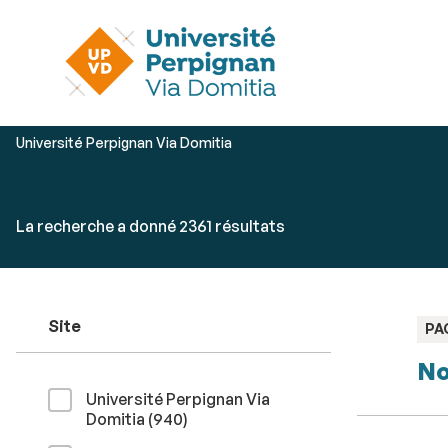
Vous
Université Perpignan Via Domitia
êtes
ici :
Rechercher
Accéder
La recherche a donné 2361 résultats
par
aux
mots-
résultats
clés
Site
TY
PA
:
No
Université Perpignan Via
résultats
Domitia (940
)