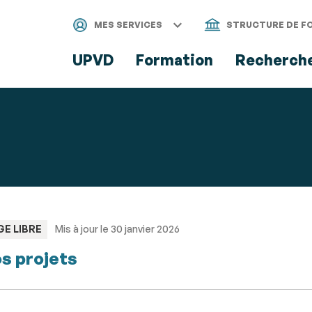
Aller
Navigation
Accès
Connexion
au
directs
MES SERVICES
STRUCTURE DE F
contenu
UPVD
Formation
Recherch
PE
GE LIBRE
Mis à jour le 30 janvier 2026
s projets