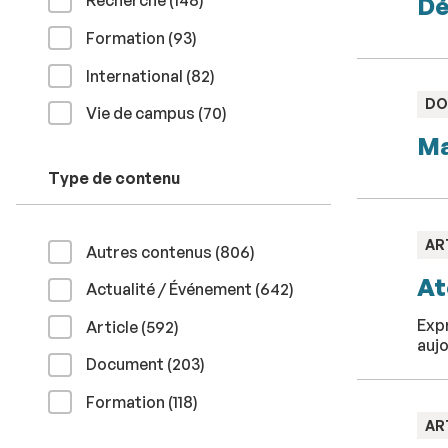
Recherche (148
)
Dé
résultats
Formation (93
)
résultats
International (82
)
TY
DO
résultats
Vie de campus (70
)
:
Ma
Type de contenu
TY
AR
résultats
Autres contenus (806
)
:
At
résultats
Actualité / Événement (642
)
Expr
résultats
Article (592
)
aujo
résultats
Document (203
)
résultats
Formation (118
)
TY
AR
: