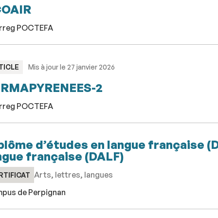
COAIR
erreg POCTEFA
PE
TICLE
Mis à jour le 27 janvier 2026
ERMAPYRENEES-2
erreg POCTEFA
plôme d’études en langue française (
ngue française (DALF)
Arts, lettres, langues
RTIFICAT
pus de Perpignan