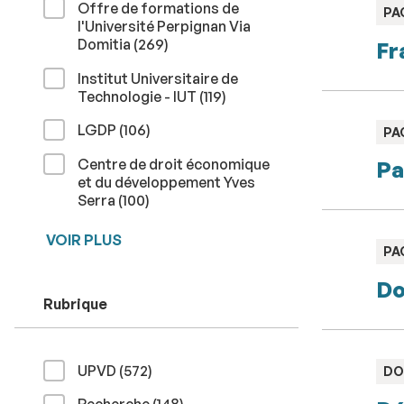
Offre de formations de
TY
PA
l'Université Perpignan Via
:
résultats
Domitia (269
)
Fr
Institut Universitaire de
résultats
Technologie - IUT (119
)
résultats
LGDP (106
)
TY
PA
:
Centre de droit économique
Pa
et du développement Yves
résultats
Serra (100
)
VOIR PLUS
TY
PA
:
Do
Rubrique
résultats
UPVD (572
)
TY
DO
:
résultats