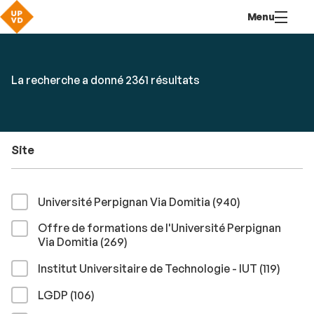
Aller
Navigation
Accès
Connexion
Menu
au
directs
contenu
Rechercher
RECHER
Accéder
La recherche a donné 2361 résultats
par
aux
mots-
résultats
clés
Site
résultats
Université Perpignan Via Domitia (940
)
Offre de formations de l'Université Perpignan
résultats
Via Domitia (269
)
résult
Institut Universitaire de Technologie - IUT (119
)
résultats
LGDP (106
)