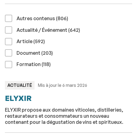
résultats
Autres contenus (806
)
résultats
Actualité / Événement (642
)
résultats
Article (592
)
résultats
Document (203
)
résultats
Formation (118
)
TYPE
ACTUALITÉ
Mis à jour le 6 mars 2026
:
ELYXIR
ELYXIR propose aux domaines viticoles, distilleries,
restaurateurs et consommateurs un nouveau
contenant pour la dégustation de vins et spiritueux.