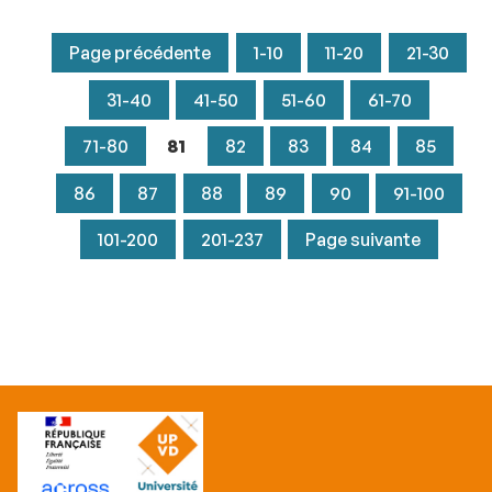
Page précédente
1-10
11-20
21-30
31-40
41-50
51-60
61-70
71-80
81
82
83
84
85
86
87
88
89
90
91-100
101-200
201-237
Page suivante