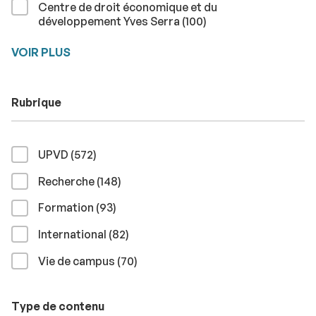
Centre de droit économique et du
résultats
développement Yves Serra (100
)
VOIR PLUS
Rubrique
résultats
UPVD (572
)
résultats
Recherche (148
)
résultats
Formation (93
)
résultats
International (82
)
résultats
Vie de campus (70
)
Type de contenu