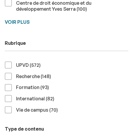
Centre de droit économique et du
résultats
développement Yves Serra (100
)
VOIR PLUS
Rubrique
résultats
UPVD (572
)
résultats
Recherche (148
)
résultats
Formation (93
)
résultats
International (82
)
résultats
Vie de campus (70
)
Type de contenu