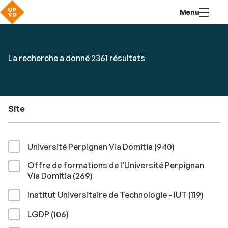
Aller
Navigation
Accès
Connexion
Menu
au
directs
contenu
Rechercher
RECHER
Accéder
La recherche a donné 2361 résultats
par
aux
mots-
résultats
clés
Site
résultats
Université Perpignan Via Domitia (940
)
Offre de formations de l'Université Perpignan
résultats
Via Domitia (269
)
résult
Institut Universitaire de Technologie - IUT (119
)
résultats
LGDP (106
)