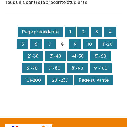
Tous unis contre la précarité étudiante
Page précédente
1
2
3
4
5
6
7
8
9
10
11-20
21-30
31-40
41-50
51-60
61-70
71-80
81-90
91-100
101-200
201-237
Page suivante