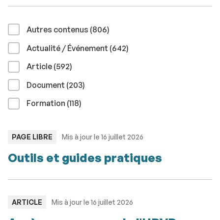
résultats
Autres contenus (806
)
résultats
Actualité / Événement (642
)
résultats
Article (592
)
résultats
Document (203
)
résultats
Formation (118
)
TYPE
PAGE LIBRE
Mis à jour le 16 juillet 2026
:
Outils et guides pratiques
TYPE
ARTICLE
Mis à jour le 16 juillet 2026
: