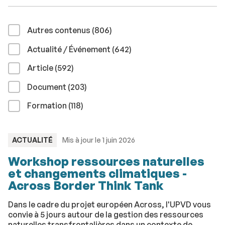
résultats
Autres contenus (806
)
résultats
Actualité / Événement (642
)
résultats
Article (592
)
résultats
Document (203
)
résultats
Formation (118
)
TYPE
ACTUALITÉ
Mis à jour le 1 juin 2026
:
Workshop ressources naturelles
et changements climatiques -
Across Border Think Tank
Dans le cadre du projet européen Across, l'UPVD vous
convie à 5 jours autour de la gestion des ressources
naturelles transfrontalières dans un contexte de