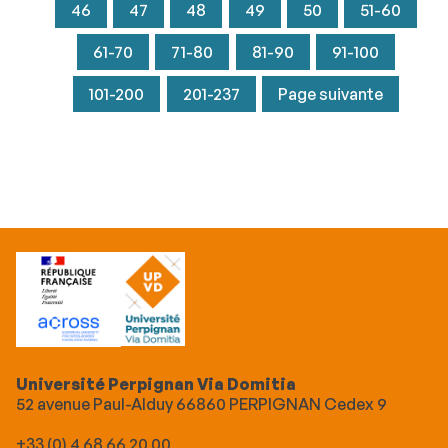
46
47
48
49
50
51-60
61-70
71-80
81-90
91-100
101-200
201-237
Page suivante
Université Perpignan Via Domitia
52 avenue Paul-Alduy 66860 PERPIGNAN Cedex 9
+33 (0) 4 68 66 20 00