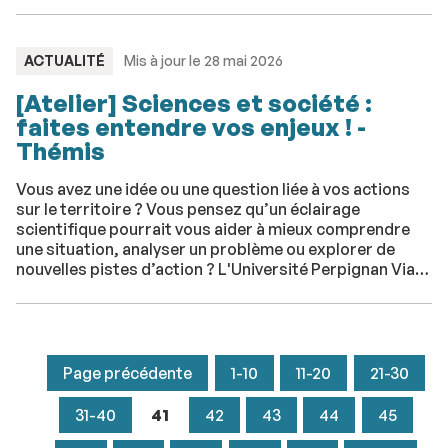
TYPE
ACTUALITÉ
Mis à jour le 28 mai 2026
:
[Atelier] Sciences et société :
faites entendre vos enjeux ! -
Thémis
Vous avez une idée ou une question liée à vos actions
sur le territoire ? Vous pensez qu’un éclairage
scientifique pourrait vous aider à mieux comprendre
une situation, analyser un problème ou explorer de
nouvelles pistes d’action ? L'Université Perpignan Via
Domitia vous écoute !
Page précédente
1-10
11-20
21-30
31-40
41
42
43
44
45