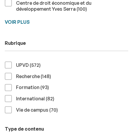
Centre de droit économique et du
résultats
développement Yves Serra (100
)
VOIR PLUS
Rubrique
résultats
UPVD (572
)
résultats
Recherche (148
)
résultats
Formation (93
)
résultats
International (82
)
résultats
Vie de campus (70
)
Type de contenu