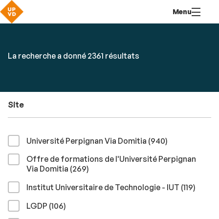
Aller
Navigation
Accès
Connexion
Menu
au
directs
contenu
Rechercher
RECHER
Accéder
La recherche a donné 2361 résultats
par
aux
mots-
résultats
clés
Site
résultats
Université Perpignan Via Domitia (940
)
Offre de formations de l'Université Perpignan
résultats
Via Domitia (269
)
résult
Institut Universitaire de Technologie - IUT (119
)
résultats
LGDP (106
)