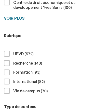
Centre de droit économique et du
résultats
développement Yves Serra (100
)
VOIR PLUS
Rubrique
résultats
UPVD (572
)
résultats
Recherche (148
)
résultats
Formation (93
)
résultats
International (82
)
résultats
Vie de campus (70
)
Type de contenu