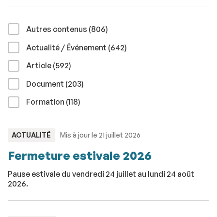
résultats
Autres contenus (806
)
résultats
Actualité / Événement (642
)
résultats
Article (592
)
résultats
Document (203
)
résultats
Formation (118
)
TYPE
ACTUALITÉ
Mis à jour le 21 juillet 2026
:
Fermeture estivale 2026
Pause estivale du vendredi 24 juillet au lundi 24 août
2026.