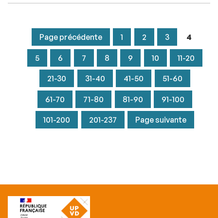
Page précédente
1
2
3
4
5
6
7
8
9
10
11-20
21-30
31-40
41-50
51-60
61-70
71-80
81-90
91-100
101-200
201-237
Page suivante