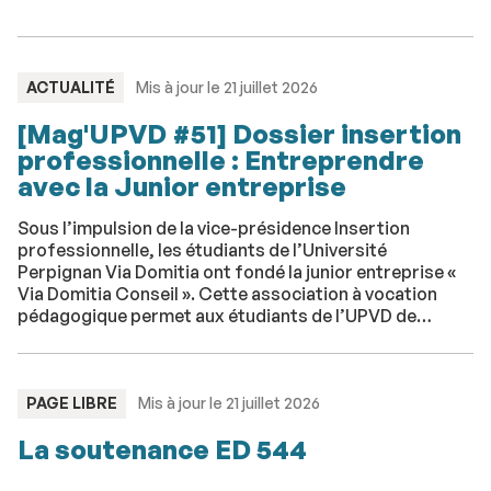
TYPE
ACTUALITÉ
Mis à jour le 21 juillet 2026
:
[Mag'UPVD #51] Dossier insertion
professionnelle : Entreprendre
avec la Junior entreprise
Sous l’impulsion de la vice-présidence Insertion
professionnelle, les étudiants de l’Université
Perpignan Via Domitia ont fondé la junior entreprise «
Via Domitia Conseil ». Cette association à vocation
pédagogique permet aux étudiants de l’UPVD de
mettre leurs compétences acquises à l’université au
service des entreprises. L’opportunité pour eux
d’acquérir une première expérience professionnelle
avant la fin de leur cursus tout en développant leur
TYPE
PAGE LIBRE
Mis à jour le 21 juillet 2026
:
réseau.
La soutenance ED 544