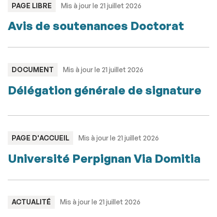
TYPE
PAGE LIBRE
Mis à jour le 21 juillet 2026
:
Avis de soutenances Doctorat
TYPE
DOCUMENT
Mis à jour le 21 juillet 2026
:
Délégation générale de signature
TYPE
PAGE D'ACCUEIL
Mis à jour le 21 juillet 2026
:
Université Perpignan Via Domitia
TYPE
ACTUALITÉ
Mis à jour le 21 juillet 2026
: