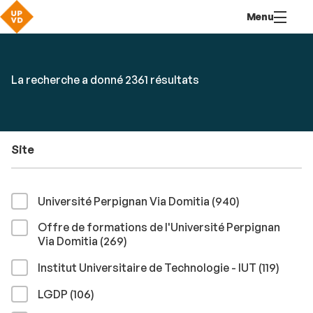
Aller
Navigation
Accès
Connexion
Menu
au
directs
contenu
Rechercher
RECHER
Accéder
La recherche a donné 2361 résultats
par
aux
mots-
résultats
clés
Site
résultats
Université Perpignan Via Domitia (940
)
Offre de formations de l'Université Perpignan
résultats
Via Domitia (269
)
résult
Institut Universitaire de Technologie - IUT (119
)
résultats
LGDP (106
)