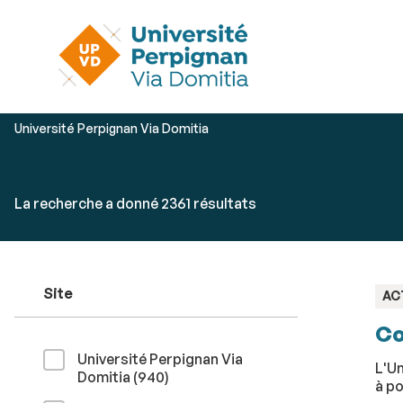
Vous
Université Perpignan Via Domitia
êtes
ici :
Rechercher
Accéder
La recherche a donné 2361 résultats
par
aux
mots-
résultats
clés
Site
TY
AC
:
Co
Université Perpignan Via
L'Un
résultats
Domitia (940
)
à po