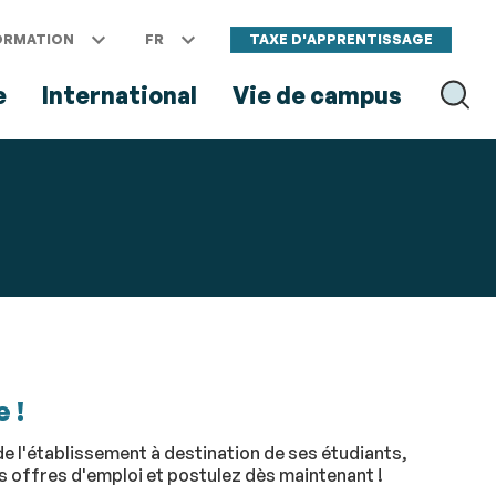
ORMATION
FR
TAXE D'APPRENTISSAGE
e
International
Vie de campus
RECH
RECHER
 !
e l'établissement à destination de ses étudiants,
es offres d'emploi et postulez dès maintenant !