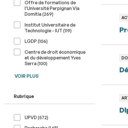
Offre de formations de
l'Université Perpignan Via
résultats
Domitia (269
)
TY
AC
:
Institut Universitaire de
Pr
résultats
Technologie - IUT (119
)
résultats
LGDP (106
)
Centre de droit économique
et du développement Yves
TY
DO
:
résultats
Serra (100
)
Dé
VOIR PLUS
Rubrique
TY
AR
:
Di
résultats
UPVD (572
)
résultats