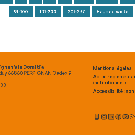
91-100
101-200
201-237
Page suivante
ignan Via Domitia
Mentions légales
Alduy 66860 PERPIGNAN Cedex 9
Actes réglementa
institutionnels
 00
Accessibilité : no