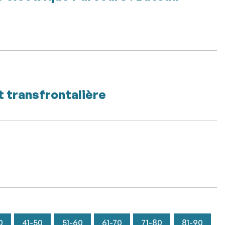
t transfrontalière
0
41-50
51-60
61-70
71-80
81-90