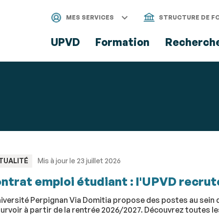
Aller
Navigation
Accès
Connexion
au
directs
MES SERVICES
STRUCTURE DE F
contenu
UPVD
Formation
Recherch
PE
TUALITÉ
Mis à jour le 23 juillet 2026
ntrat emploi étudiant : l'UPVD recrute
iversité Perpignan Via Domitia propose des postes au sein d
urvoir à partir de la rentrée 2026/2027. Découvrez toutes l