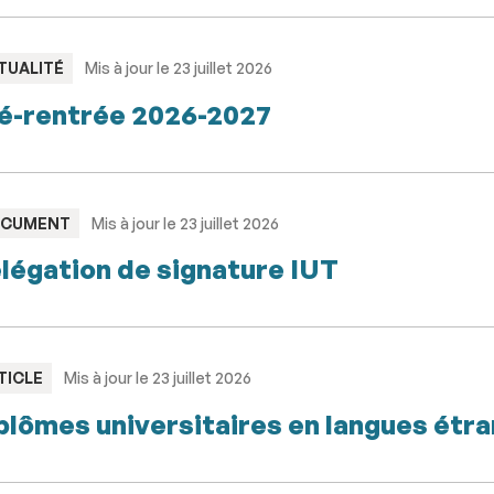
PE
TUALITÉ
Mis à jour le 23 juillet 2026
é-rentrée 2026-2027
PE
CUMENT
Mis à jour le 23 juillet 2026
légation de signature IUT
PE
TICLE
Mis à jour le 23 juillet 2026
plômes universitaires en langues étr