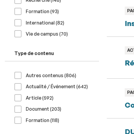
Recherche (148
)
TY
PA
résultats
Formation (93
)
:
In
résultats
International (82
)
résultats
Vie de campus (70
)
TY
AC
Type de contenu
:
Ré
résultats
Autres contenus (806
)
résultats
Actualité / Événement (642
)
TY
PA
résultats
Article (592
)
:
Co
résultats
Document (203
)
résultats
Formation (118
)
DU