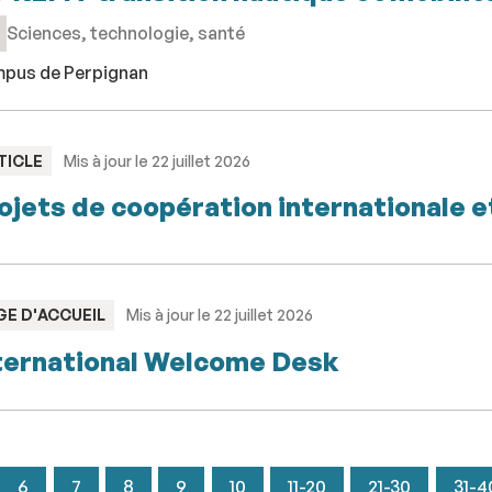
Sciences, technologie, santé
pus de Perpignan
PE
TICLE
Mis à jour le 22 juillet 2026
ojets de coopération internationale e
PE
GE D'ACCUEIL
Mis à jour le 22 juillet 2026
ternational Welcome Desk
6
7
8
9
10
11-20
21-30
31-4