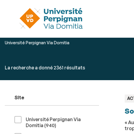
Vous
Université Perpignan Via Domitia
êtes
ici :
Rechercher
Accéder
La recherche a donné 2361 résultats
par
aux
mots-
résultats
clés
Site
TY
AC
:
So
Université Perpignan Via
« Au
résultats
Domitia (940
)
trop