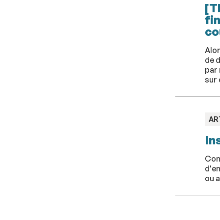
[T
fi
co
Alor
de 
par 
sur 
TY
AR
:
In
Conc
d'em
ou a