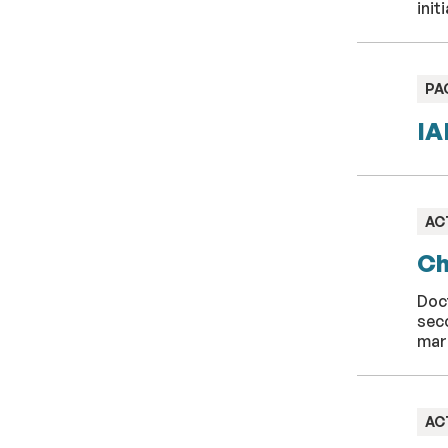
init
TY
PA
:
IA
TY
AC
:
Ch
Doct
seco
mar
TY
AC
: