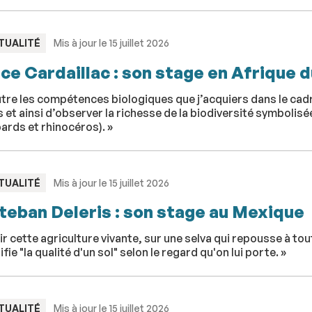
PE
TUALITÉ
Mis à jour le 15 juillet 2026
ice Cardaillac : son stage en Afrique 
tre les compétences biologiques que j’acquiers dans le cadre 
 et ainsi d’observer la richesse de la biodiversité symbolisée 
ards et rhinocéros). »
PE
TUALITÉ
Mis à jour le 15 juillet 2026
teban Deleris : son stage au Mexique
ir cette agriculture vivante, sur une selva qui repousse à to
ifie "la qualité d'un sol" selon le regard qu'on lui porte. »
PE
TUALITÉ
Mis à jour le 15 juillet 2026