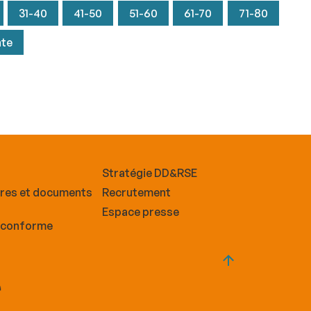
31-40
41-50
51-60
61-70
71-80
nte
Stratégie DD&RSE
ires et documents
Recrutement
Espace presse
n conforme