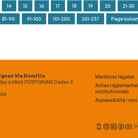
14
15
16
17
18
19
20
21-30
81-90
91-100
101-200
201-237
Page suiva
ignan Via Domitia
Mentions légales
Alduy 66860 PERPIGNAN Cedex 9
Actes réglementa
institutionnels
 00
Accessibilité : no