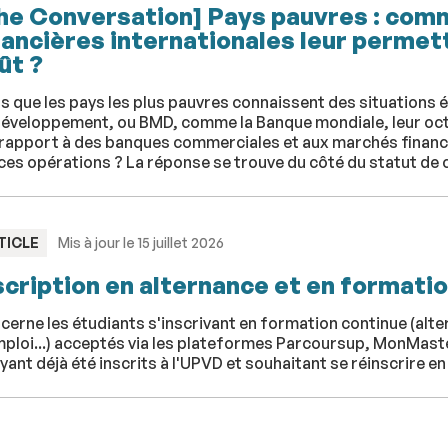
he Conversation] Pays pauvres : comm
nancières internationales leur permet
ût ?
s que les pays les plus pauvres connaissent des situations 
développement, ou BMD, comme la Banque mondiale, leur oct
rapport à des banques commerciales et aux marchés financie
ces opérations ? La réponse se trouve du côté du statut de c
PE
TICLE
Mis à jour le 15 juillet 2026
scription en alternance et en formati
erne les étudiants s'inscrivant en formation continue (alte
ploi...) acceptés via les plateformes Parcoursup, MonMaster
yant déjà été inscrits à l'UPVD et souhaitant se réinscrire e