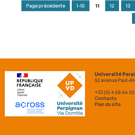
Page précédente
1-10
11
12
13
Université Perp
52 avenue Paul-
+33 (0) 4 68 66 20
Contacts
Plan du site