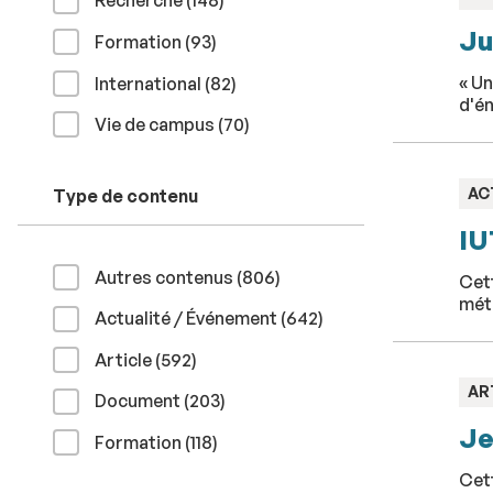
Recherche (148
)
:
Ju
résultats
Formation (93
)
résultats
« Un
International (82
)
d'én
résultats
Vie de campus (70
)
TY
AC
Type de contenu
:
IU
résultats
Autres contenus (806
)
Cett
mét
résultats
Actualité / Événement (642
)
résultats
Article (592
)
TY
AR
résultats
Document (203
)
:
Je
résultats
Formation (118
)
Cett