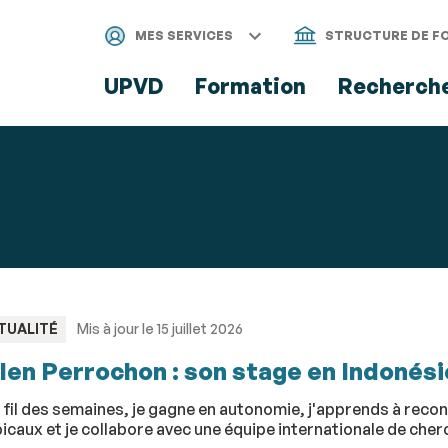
Aller
Navigation
Accès
Connexion
au
directs
MES SERVICES
STRUCTURE DE F
contenu
UPVD
Formation
Recherch
PE
TUALITÉ
Mis à jour le 15 juillet 2026
len Perrochon : son stage en Indonési
 fil des semaines, je gagne en autonomie, j'apprends à reco
icaux et je collabore avec une équipe internationale de cher