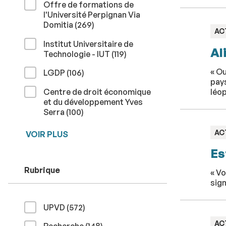
Offre de formations de
l'Université Perpignan Via
résultats
Domitia (269
)
TY
AC
:
Institut Universitaire de
Al
résultats
Technologie - IUT (119
)
« Ou
résultats
LGDP (106
)
pays
Centre de droit économique
léop
et du développement Yves
résultats
Serra (100
)
TY
AC
VOIR PLUS
:
Es
Rubrique
« Vo
sign
résultats
UPVD (572
)
TY
AC
résultats