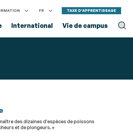
ORMATION
FR
TAXE D'APPRENTISSAGE
e
International
Vie de campus
RECH
RECHER
e
nnaître des dizaines d'espèces de poissons
cheurs et de plongeurs. »