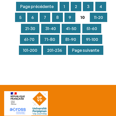
Page précédente
1
2
3
4
5
6
7
8
9
10
11-20
21-30
31-40
41-50
51-60
61-70
71-80
81-90
91-100
101-200
201-236
Page suivante