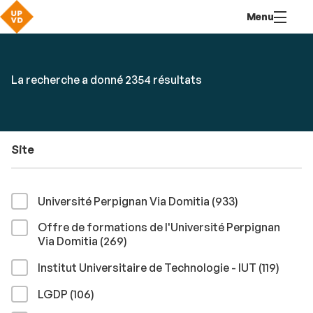
Aller
Navigation
Accès
Connexion
Menu
au
directs
contenu
Rechercher
RECHER
Accéder
La recherche a donné 2354 résultats
par
aux
mots-
résultats
clés
Site
résultats
Université Perpignan Via Domitia (933
)
Offre de formations de l'Université Perpignan
résultats
Via Domitia (269
)
résult
Institut Universitaire de Technologie - IUT (119
)
résultats
LGDP (106
)