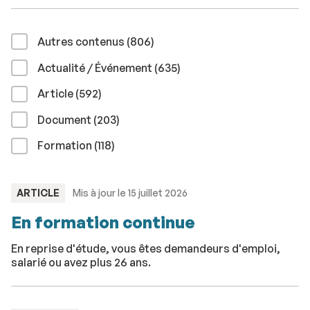
résultats
Autres contenus (806
)
résultats
Actualité / Événement (635
)
résultats
Article (592
)
résultats
Document (203
)
résultats
Formation (118
)
TYPE
ARTICLE
Mis à jour le 15 juillet 2026
:
En formation continue
En reprise d'étude, vous êtes demandeurs d'emploi,
salarié ou avez plus 26 ans.