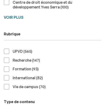
Centre de droit économique et du
résultats
développement Yves Serra (100
)
VOIR PLUS
Rubrique
résultats
UPVD (565
)
résultats
Recherche (147
)
résultats
Formation (93
)
résultats
International (82
)
résultats
Vie de campus (70
)
Type de contenu